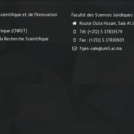
cientifique et de l’Innovation
Faculté des Sciences Juridiques
Route Outa Hssain, Sala Al J
hnique (CNRST)
Tél. (+212) 5 37833579
 la Recherche Scientifique
Fax : (+212) 5 37830601
fsjes-sale@um5.ac.ma