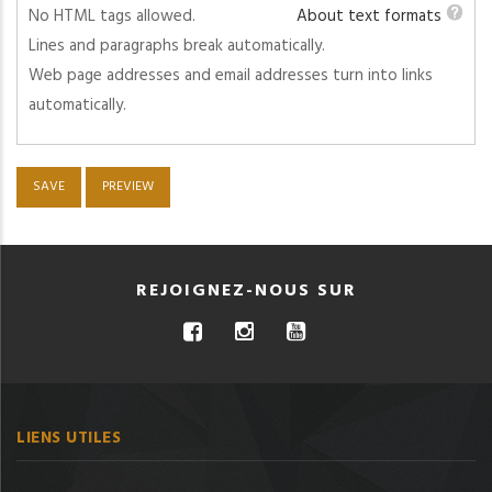
No HTML tags allowed.
About text formats
Lines and paragraphs break automatically.
Web page addresses and email addresses turn into links
automatically.
REJOIGNEZ-NOUS SUR
LIENS UTILES