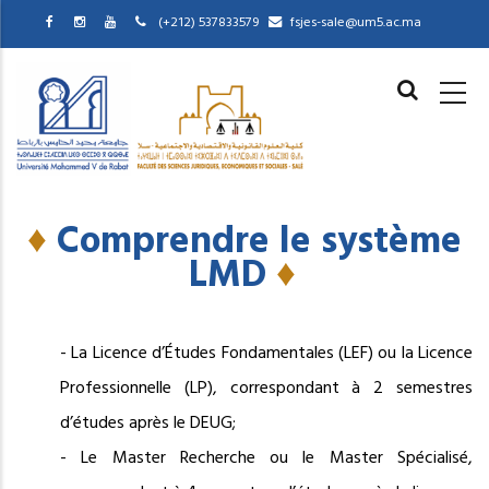
Skip
(+212) 537833579
fsjes-sale@um5.ac.ma
to
MAIN
main
NAVIGAT
content
♦
Comprendre le système
LMD
♦
- La Licence d’Études Fondamentales (LEF) ou la Licence
Professionnelle (LP), correspondant à 2 semestres
d’études après le DEUG;
- Le Master Recherche ou le Master Spécialisé,